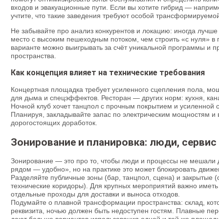
входов и эвакуационные пути. Если вы хотите гибрид — напри
учтите, что такие заведения требуют особой трансформируемой 
Не забывайте про анализ конкурентов и локацию: иногда лучше 
место с высоким пешеходным потоком, чем строить «с нуля» в 
варианте можно выигрывать за счёт уникальной программы и п
пространства.
Как концепция влияет на технические требования
Концертная площадка требует усиленного сцепления пола, мощ
для дыма и спецэффектов. Ресторан — других норм: кухня, кан
Ночной клуб хочет танцпол с прочным покрытием и усиленной 
Планируя, закладывайте запас по электрическим мощностям и 
дорогостоящих доработок.
Зонирование и планировка: люди, сервис
Зонирование — это про то, чтобы люди и процессы не мешали др
рядом — удобно», но на практике это может блокировать движе
Разделяйте публичные зоны (бар, танцпол, сцена) и закрытые
технические коридоры). Для крупных мероприятий важно иметь 
отдельные проходы для доставки и выноса отходов.
Подумайте о плавной трансформации пространства: склад, кот
реквизита, ночью должен быть недоступен гостям. Плавные пер