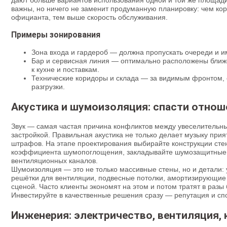
дают больше вариантов использования одной и той же площади
важны, но ничего не заменит продуманную планировку: чем коро
официанта, тем выше скорость обслуживания.
Примеры зонирования
Зона входа и гардероб — должна пропускать очереди и и
Бар и сервисная линия — оптимально расположены ближе
к кухне и поставкам.
Технические коридоры и склада — за видимым фронтом, 
разгрузки.
Акустика и шумоизоляция: спасти отнош
Звук — самая частая причина конфликтов между увеселитель
застройкой. Правильная акустика не только делает музыку прия
штрафов. На этапе проектирования выбирайте конструкции сте
коэффициента шумопоглощения, закладывайте шумозащитные 
вентиляционных каналов.
Шумоизоляция — это не только массивные стены, но и детали: 
решётки для вентиляции, подвесные потолки, амортизирующие
сценой. Часто клиенты экономят на этом и потом тратят в разы
Инвестируйте в качественные решения сразу — репутация и спок
Инженерия: электричество, вентиляция, 