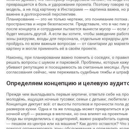
превращается в боль и удорожание проекта. Поэтому говорю п
модель, а не под картинку в Инстаграме — картинка важна, но
важнее в долгосрочной перспективе.
Планирование — это не только чертежи, это понимание потока
пространства и норм безопасности. Представьте, что в час пик
после концерта и сотрудники пытаются вынести мусор — если 
будет мешать другой. А если вы хотите, чтобы заведение рабо
зоны разгрузки, входы для персонала, отдельные коридоры для 
пройдусь по всем важным вопросам — от санитарии до маркет
картину и могли применить её в своём проекте.
Наконец, при планировании важно помнить о соседях, о правила
решать вопросы с шумом и парковкой. Проблемы, которые кажу
убивают репутацию и посещаемость за считанные месяцы. Лучш
согласования сейчас, чем переживать судебные тяжбы и штра
Определяем концепцию и целевую аудит
Прежде чем выкладывать первые кирпичи, ответьте себе на про
молодёжь, ищущая ночные тусовки; семьи с детьми; любители 
Концепция диктует всё: от высоты потолков и прочности пола 
размеров кухни. Одна и та же площадь может превратиться в 
ночной клуб — разница в мелочах, но она влияет на проектные
Когда вы определились с аудиторией, важно разработать сцена
— пешком из центра или на машине? Как долго остаются? Что 
помогут оптимизировать зоны обслуживания и определить колич