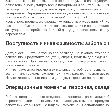
Закон и пожарные нормы — это не набор бумаг, а ваш фундаме
обязательно консультируйтесь с пожарными и санитарными ин
эвакуационные выходы, делайте проёмы достаточных размеров 
материалов. Определите максимальную вместимость и явно ук
поможет избежать штрафов и аварийных ситуаций.
Кроме того, предвидьте специфику конкретных мероприятий: и
лазеров требует дополнительного согласования и специализир
эвакуации, проверяйте свободный доступ для спасательных слу
персоналом.
Доступность и инклюзивность: забота о 
Доступность — это не только про соблюдение законов, это пр
репутацию. Продумайте пандусы, лифты, туалеты для людей с
пути на этажи. Простая вещь, как удобный проход для коляски,
постоянного клиента.
Учтите также акустические и визуальные потребности: выделен
восприятия, нормальные подписи на указателях, плавная цвет
Инклюзивность — это инвестиция в долгосрочную лояльность.
Операционные моменты: персонал, склад
Работа заведения — это ежедневная танковая игра логистики.
персонала, санитарные узлы и зона моек должны быть продума
работать и чтобы гости не видели «закулисье». Располагайте з
предусматривать отдельные пути для грязной и чистой посуды.