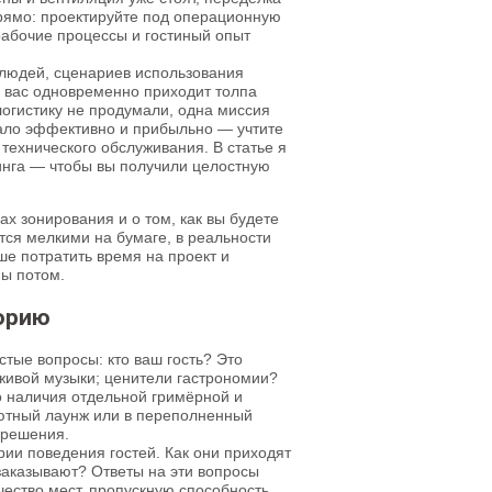
рямо: проектируйте под операционную
 рабочие процессы и гостиный опыт
 людей, сценариев использования
 у вас одновременно приходит толпа
логистику не продумали, одна миссия
тало эффективно и прибыльно — учтите
технического обслуживания. В статье я
инга — чтобы вы получили целостную
х зонирования и о том, как вы будете
тся мелкими на бумаге, в реальности
е потратить время на проект и
фы потом.
орию
стые вопросы: кто ваш гость? Это
живой музыки; ценители гастрономии?
до наличия отдельной гримёрной и
уютный лаунж или в переполненный
 решения.
рии поведения гостей. Как они приходят
заказывают? Ответы на эти вопросы
ество мест, пропускную способность