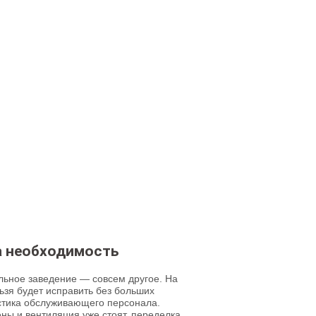
а необходимость
льное заведение — совсем другое. На
ьзя будет исправить без больших
истика обслуживающего персонала.
ены и вентиляция уже стоят, переделка