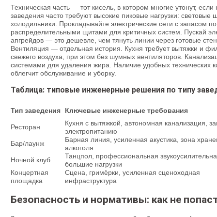
Техническая часть — тот кисель, в котором многие утонут, если
заведения часто требуют высокие пиковые нагрузки: световые ш
холодильники. Прокладывайте электрические сети с запасом п
распределительными щитами для критичных систем. Пускай эл
апгрейдов — это дешевле, чем тянуть линии через готовые стен
Вентиляция — отдельная история. Кухня требует вытяжки и фи
свежего воздуха, при этом без шумных вентиляторов. Канализа
системами для удаления жира. Наличие удобных технических к
облегчит обслуживание и уборку.
Таблица: типовые инженерные решения по типу заве
Тип заведения
Ключевые инженерные требования
Кухня с вытяжкой, автономная канализация, за
Ресторан
электропитанию
Барная линия, усиленная акустика, зона хран
Бар/лаунж
алкоголя
Танцпол, профессиональная звукоусилительна
Ночной клуб
большие нагрузки
Концертная
Сцена, гримёрки, усиленная сценоходная
площадка
инфраструктура
Безопасность и нормативы: как не попас