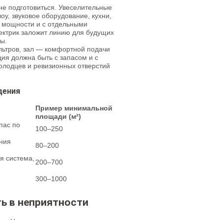
 не подготовиться. Увеселительные
оу, звуковое оборудование, кухни,
о мощности и с отдельными
ектрик заложит линию для будущих
ы.
льтров, зал — комфортной подачи
ция должна быть с запасом и с
олодцев и ревизионных отверстий
дения
Пример минимальной
площади (м²)
пас по
100–250
ения
80–200
я система,
200–700
300–1000
ть в неприятности