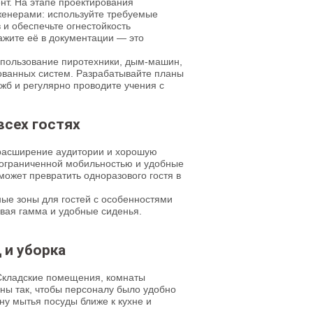
нт. На этапе проектирования
женерами: используйте требуемые
и обеспечьте огнестойкость
ажите её в документации — это
спользование пиротехники, дым-машин,
ованных систем. Разрабатывайте планы
жб и регулярно проводите учения с
всех гостях
о расширение аудитории и хорошую
 ограниченной мобильностью и удобные
 может превратить одноразового гостя в
ные зоны для гостей с особенностями
овая гамма и удобные сиденья.
 и уборка
 Складские помещения, комнаты
ны так, чтобы персоналу было удобно
ону мытья посуды ближе к кухне и