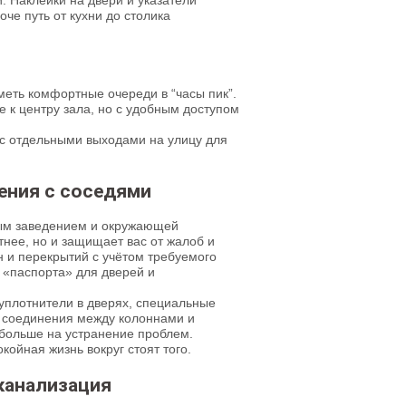
. Наклейки на двери и указатели
че путь от кухни до столика
меть комфортные очереди в “часы пик”.
 к центру зала, но с удобным доступом
с отдельными выходами на улицу для
ения с соседями
ным заведением и окружающей
тнее, но и защищает вас от жалоб и
н и перекрытий с учётом требуемого
«паспорта» для дверей и
уплотнители в дверях, специальные
 соединения между колоннами и
 больше на устранение проблем.
ойная жизнь вокруг стоят того.
канализация