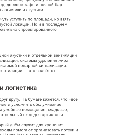
мер, дневное кафе и ночной бар —
логистики и акустики.
чуть уступить по площади, но взять
пустой локации. Но и в последнем
равильно спроектированного
ной акустики и отдельной вентиляции
ализация, системы удаления жира.
системой пожарной сигнализации.
вентиляции — это спасёт от
 и логистика
уг другу. На бумаге кажется, что «всё
ние и усложнять обслуживание.
 (служебные помещения, кладовые,
отдельный вход для артистов и
орый днём служит для хранения
еходы помогают организовать потоки и