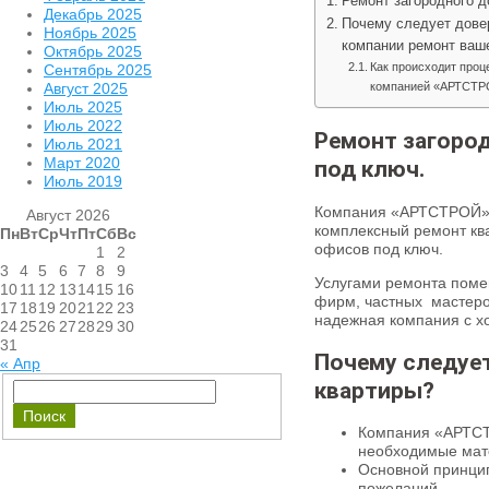
Ремонт загородного д
Декабрь 2025
Почему следует дове
Ноябрь 2025
компании ремонт ваш
Октябрь 2025
Как происходит проц
Сентябрь 2025
Август 2025
компанией «АРТСТ
Июль 2025
Июль 2022
Ремонт загоро
Июль 2021
Март 2020
под ключ.
Июль 2019
Компания «АРТСТРОЙ»
Август 2026
комплексный ремонт кв
Пн
Вт
Ср
Чт
Пт
Сб
Вс
офисов под ключ.
1
2
3
4
5
6
7
8
9
Услугами ремонта поме
10
11
12
13
14
15
16
фирм, частных мастеро
17
18
19
20
21
22
23
надежная компания с 
24
25
26
27
28
29
30
31
Почему следуе
« Апр
квартиры?
Компания «АРТСТ
необходимые мате
Основной принцип
пожеланий.