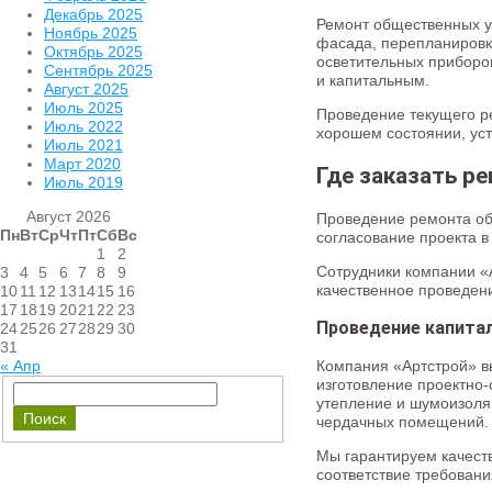
Декабрь 2025
Ремонт общественных у
Ноябрь 2025
фасада, перепланировку
Октябрь 2025
осветительных приборов
Сентябрь 2025
и капитальным.
Август 2025
Июль 2025
Проведение текущего р
Июль 2022
хорошем состоянии, ус
Июль 2021
Март 2020
Где заказать р
Июль 2019
Август 2026
Проведение ремонта об
Пн
Вт
Ср
Чт
Пт
Сб
Вс
согласование проекта в
1
2
Сотрудники компании «А
3
4
5
6
7
8
9
качественное проведен
10
11
12
13
14
15
16
17
18
19
20
21
22
23
Проведение капита
24
25
26
27
28
29
30
31
Компания «Артстрой» в
« Апр
изготовление проектно-
утепление и шумоизоля
чердачных помещений.
Мы гарантируем качеств
соответствие требовани