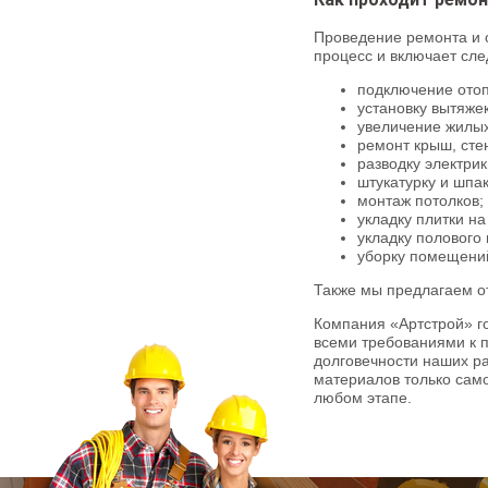
Проведение ремонта и 
процесс и включает сл
подключение отоп
установку вытяже
увеличение жилых
ремонт крыш, сте
разводку электрик
штукатурку и шпак
монтаж потолков;
укладку плитки на
укладку полового 
уборку помещени
Также мы предлагаем о
Компания «Артстрой» го
всеми требованиями к п
долговечности наших ра
материалов только само
любом этапе.