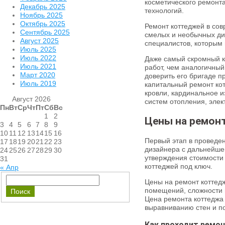
косметического ремонта
Декабрь 2025
технологий.
Ноябрь 2025
Октябрь 2025
Ремонт коттеджей в со
Сентябрь 2025
смелых и необычных ди
Август 2025
специалистов, которым
Июль 2025
Июль 2022
Даже самый скромный к
Июль 2021
работ, чем аналогичный
Март 2020
доверить его бригаде 
Июль 2019
капитальный ремонт кот
кровли, кардинальное 
Август 2026
систем отопления, элек
Пн
Вт
Ср
Чт
Пт
Сб
Вс
1
2
Цены на ремон
3
4
5
6
7
8
9
10
11
12
13
14
15
16
Первый этап в проведен
17
18
19
20
21
22
23
дизайнера с дальнейше
24
25
26
27
28
29
30
утверждения стоимости 
31
коттеджей под ключ.
« Апр
Цены на ремонт коттедж
помещений, сложности 
Цена ремонта коттеджа 
выравниванию стен и по
Как проходит ремо