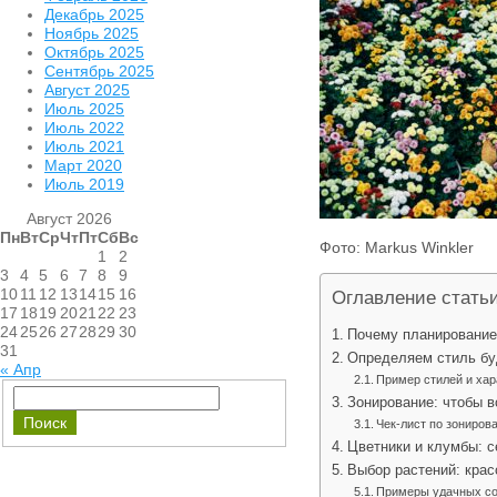
Декабрь 2025
Ноябрь 2025
Октябрь 2025
Сентябрь 2025
Август 2025
Июль 2025
Июль 2022
Июль 2021
Март 2020
Июль 2019
Август 2026
Пн
Вт
Ср
Чт
Пт
Сб
Вс
Фото: Markus Winkler
1
2
3
4
5
6
7
8
9
10
11
12
13
14
15
16
Оглавление стать
17
18
19
20
21
22
23
24
25
26
27
28
29
30
Почему планирование
31
Определяем стиль бу
« Апр
Пример стилей и хар
Зонирование: чтобы в
Чек-лист по зониров
Цветники и клумбы: с
Выбор растений: крас
Примеры удачных со