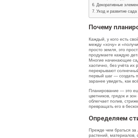
Декоративные элемен
Уход и развитие сада
Почему планиро
Каждый, у кого есть сво
между «хочу» и «получ
просто земля, это прос
продумаете каждую дета
Многие начинающие сад
хаотично, без учёта их 
перекрывают солнечный
первый шаг — создать п
заранее увидеть, как вс
Планирование — это ещ
цветников, грядок и зо
облегчает полив, стриж
превращать его в беско
Определяем ст
Прежде чем браться за л
растений, материалов, 