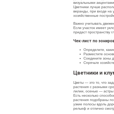
визуальными акцентами
Цветники лучше распола
веранды, при входе на 
хозяйственные построй
Важно учитывать движен
Если участок имеет укл
придаст пространству г
Чек-лист по зониро
Определите, каки
Разместите основ
Соедините зоны 
Спрячьте хозяйст
Цветники и клу
Цветы — это то, что за
растения с разными сро
лилии, осенью — астры 
Есть несколько способо
растения подобраны по
узкие полосы вдоль дор
рельеф и отлично смотря