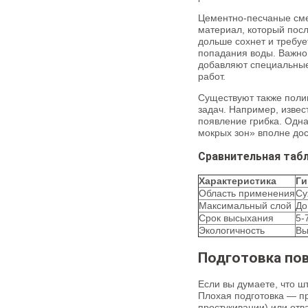
Цементно-песчаные сме
материал, который пос
дольше сохнет и требуе
попадания воды. Важно 
добавляют специальные
работ.
Существуют также поли
задач. Например, извес
появление грибка. Одна
мокрых зон» вполне дос
Сравнительная таб
Характеристика
Ги
Область применения
Су
Максимальный слой
До
Срок высыхания
5-
Экологичность
Вы
Подготовка пов
Если вы думаете, что ш
Плохая подготовка — пр
простукивании) или отв