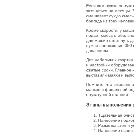
Если вам нужно оштука
затянуться на месяцы.
смешивает сухую смесь 
бригада из трех челове
Кроме скорости, у маш
подает смесь стабильно
для машин стоит чуть д
нужно напряжение 380 в
давлением.
Для небольших квартир 
и настройки оборудован
сжатые сроки. Главное 
выставили маяки и выпо
Помните, что «машинна
маяков и финальной под
штукатурной станции.
Этапы выполнения 
Тщательная очист
Нанесение подход
Разметка стен и у
Нанесение основн