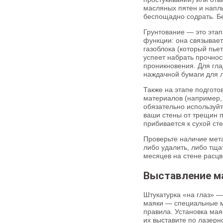
масляных пятен и наплы
беспощадно содрать. Б
Грунтование — это этап
функции: она связывает
газоблока (который пьет
успеет набрать прочнос
проникновения. Для гла
наждачной бумаги для 
Также на этапе подгото
материалов (например, 
обязательно используйт
ваши стены от трещин п
прибивается к сухой ст
Проверьте наличие мета
либо удалить, либо тща
месяцев на стене расцв
Выставление ма
Штукатурка «на глаз» —
маяки — специальные м
правила. Установка мая
их выставите по лазерн