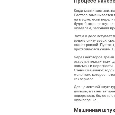
Процесс нанесе
Когда маяки застыли, н
Раствор замешивается в
на мешке: если перелит
будет быстро сохнуть и
шпателем, заполняя пр
Затем в дело вступает
ведете снизу вверх, ср
станет ровной. Пустоты
протягиваются снова. Н
Через некоторое время (
остается пластичным, 
наплывы и неровности. 
Стену смачивают водой 
молочка», которое пото
как зеркало.
Для цементной штукатур
дольше, а затем затира
поверхность более плот
шпаклевание.
Машинная штука