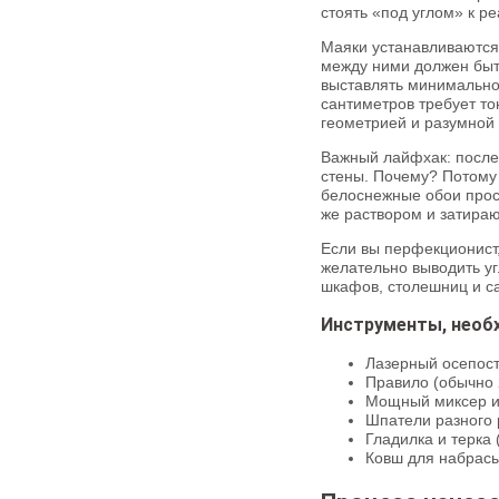
стоять «под углом» к ре
Маяки устанавливаются 
между ними должен быт
выставлять минимально 
сантиметров требует т
геометрией и разумной
Важный лайфхак: после 
стены. Почему? Потому 
белоснежные обои прос
же раствором и затираю
Если вы перфекционист,
желательно выводить уг
шкафов, столешниц и са
Инструменты, необ
Лазерный осепост
Правило (обычно 2
Мощный миксер и
Шпатели разного 
Гладилка и терка 
Ковш для набрасы