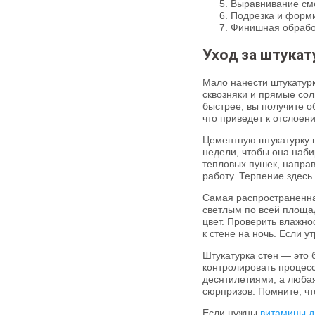
Выравнивание см
Подрезка и форми
Финишная обработ
Уход за штукат
Мало нанести штукатурк
сквозняки и прямые сол
быстрее, вы получите о
что приведет к отслоен
Цементную штукатурку 
недели, чтобы она наби
тепловых пушек, напра
работу. Терпение здесь
Самая распространенна
светлым по всей площа
цвет. Проверить влажн
к стене на ночь. Если 
Штукатурка стен — это б
контролировать процесс
десятилетиями, а любая
сюрпризов. Помните, чт
Если нужны
витамины д