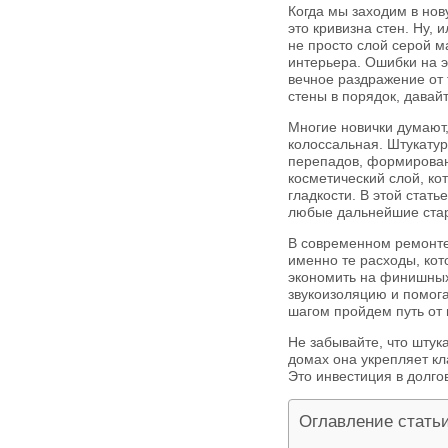
Когда мы заходим в нов
это кривизна стен. Ну, 
не просто слой серой м
интерьера. Ошибки на э
вечное раздражение от т
стены в порядок, давайт
Многие новички думают,
колоссальная. Штукату
перепадов, формирован
косметический слой, ко
гладкости. В этой стат
любые дальнейшие стар
В современном ремонте
именно те расходы, кот
экономить на финишных 
звукоизоляцию и помог
шагом пройдем путь от 
Не забывайте, что штук
домах она укрепляет кл
Это инвестиция в долгов
Оглавление стать