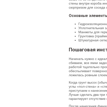
стены внутри короба ин
сюрпризом для соседа с
Основные элементы
Гидроизоляционна
Уплотнительная э
Манжеты для герм
Грунтовка (прайм
Штукатурная сетка
Пошаговая инст
Начинать нужно с идеал
сбиваем, все ямки зад
работой тщательно про
обеспыливает поверхнос
ложилась ровным слоем
Когда грунт высох (обы
углы «пол-стена» и «ст
приступаем к нанесению
Лучше сделать два-три
гарантирует отсутстви
После нанесения финал