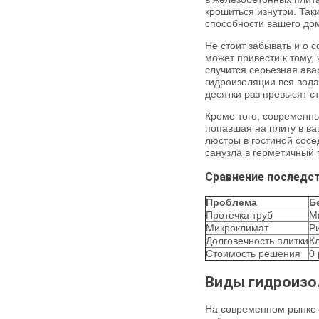
крошиться изнутри. Так
способности вашего до
Не стоит забывать и о 
может привести к тому, 
случится серьезная ава
гидроизоляции вся вода
десятки раз превысят с
Кроме того, современны
попавшая на плиту в в
люстры в гостиной сосе
санузла в герметичный 
Сравнение последст
Проблема
Б
Протечка труб
М
Микроклимат
Р
Долговечность плитки
К
Стоимость решения
0 
Виды гидроизол
На современном рынке 