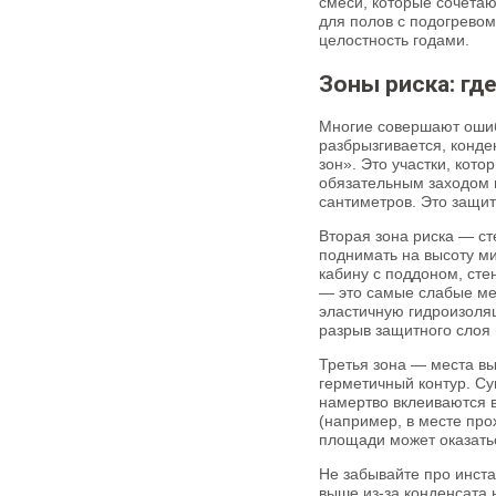
смеси, которые сочетаю
для полов с подогревом
целостность годами.
Зоны риска: гд
Многие совершают ошибк
разбрызгивается, конде
зон». Это участки, кот
обязательным заходом 
сантиметров. Это защит
Вторая зона риска — ст
поднимать на высоту ми
кабину с поддоном, сте
— это самые слабые ме
эластичную гидроизоляц
разрыв защитного слоя
Третья зона — места вы
герметичный контур. С
намертво вклеиваются в
(например, в месте про
площади может оказать
Не забывайте про инста
выше из-за конденсата 