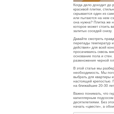
Когда дело доходит до 
красивой плитки, стиль
скрывается один из сам
или пытаются на нем сэ
она нужна? Плитка же н
которое может стоить в
залитых соседей снизу.
Давайте смотреть правд
перепады температур и
действия» для всей кон
просачиваясь сквозь ми
основание пола и стен.
размножения черной пл
В этой статье мы разбе
необходимость. Мы пого
выбрать для квартиры и
настоящей крепостью. П
на ближайшие 20-30 лет
Важно понимать, что ги
капиллярным подсосом в
десятилетиями. Без это
начать «цвести», а обо