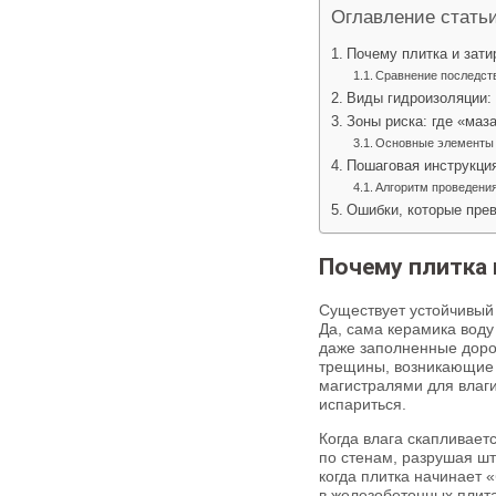
Оглавление стать
Почему плитка и зати
Сравнение последств
Виды гидроизоляции: 
Зоны риска: где «маз
Основные элементы 
Пошаговая инструкция
Алгоритм проведения
Ошибки, которые пре
Почему плитка 
Существует устойчивый
Да, сама керамика воду 
даже заполненные доро
трещины, возникающие и
магистралями для влаги
испариться.
Когда влага скапливает
по стенам, разрушая шт
когда плитка начинает 
в железобетонных плита