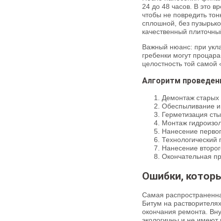
24 до 48 часов. В это в
чтобы не повредить тон
сплошной, без пузырько
качественный плиточный
Важный нюанс: при укл
гребенки могут процара
целостность той самой 
Алгоритм проведен
Демонтаж старых 
Обеспыливание и 
Герметизация сты
Монтаж гидроизол
Нанесение первог
Технологический 
Нанесение второг
Окончательная пр
Ошибки, котор
Самая распространенна
Битум на растворителях
окончания ремонта. Вн
экологичны и не имеют 