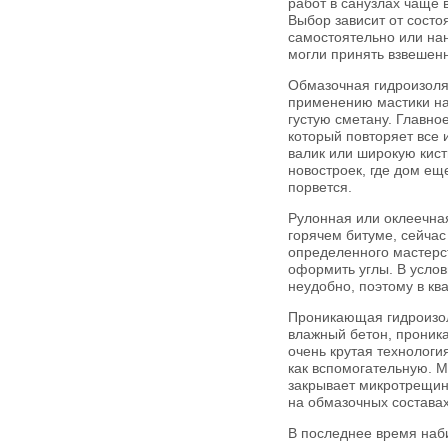
работ в санузлах чаще 
Выбор зависит от состо
самостоятельно или нан
могли принять взвешен
Обмазочная гидроизоля
применению мастики на
густую сметану. Главно
который повторяет все 
валик или широкую кист
новостроек, где дом ещ
порвется.
Рулонная или оклеечна
горячем битуме, сейча
определенного мастерст
оформить углы. В услов
неудобно, поэтому в кв
Проникающая гидроизол
влажный бетон, проника
очень крутая технологи
как вспомогательную. М
закрывает микротрещины
на обмазочных составах
В последнее время наб