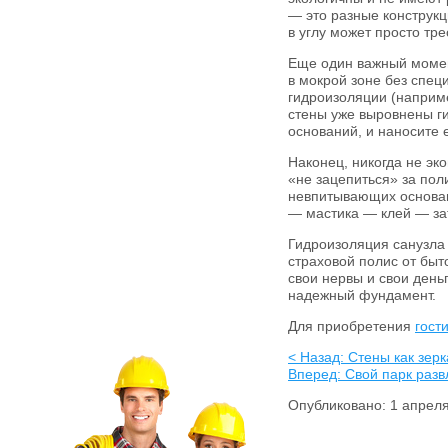
— это разные конструкц
в углу может просто тре
Еще один важный момен
в мокрой зоне без специ
гидроизоляции (например
стены уже выровнены ги
оснований, и наносите 
Наконец, никогда не эк
«не зацепиться» за пол
невпитывающих оснований
— мастика — клей — зат
Гидроизоляция санузла 
страховой полис от быт
свои нервы и свои день
надежный фундамент.
Для приобретения
гост
< Назад: Стены как зер
Вперед: Свой парк разв
Опубликовано: 1 апрел