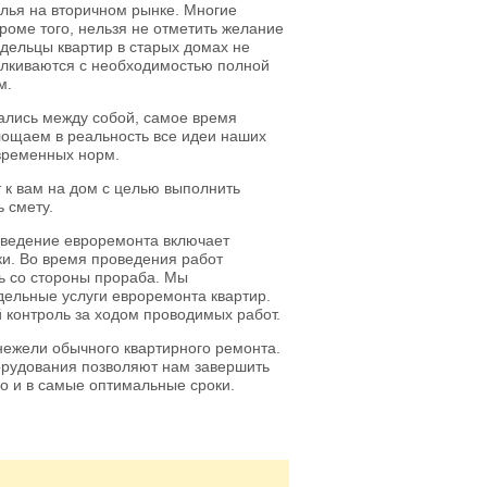
илья на вторичном рынке. Многие
роме того, нельзя не отметить желание
адельцы квартир в старых домах не
талкиваются с необходимостью полной
м.
тались между собой, самое время
лощаем в реальность все идеи наших
временных норм.
т к вам на дом с целью выполнить
 смету.
оведение евроремонта включает
ки. Во время проведения работ
ль со стороны прораба. Мы
тдельные услуги евроремонта квартир.
 контроль за ходом проводимых работ.
нежели обычного квартирного ремонта.
орудования позволяют нам завершить
но и в самые оптимальные сроки.