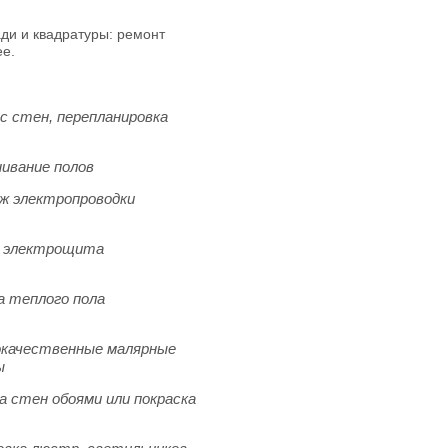
ди и квадратуры: ремонт
ее.
с стен, перепланировка
ивание полов
 электропроводки
а электрощита
а теплого пола
качественные малярные
ы
а стен обоями или покраска