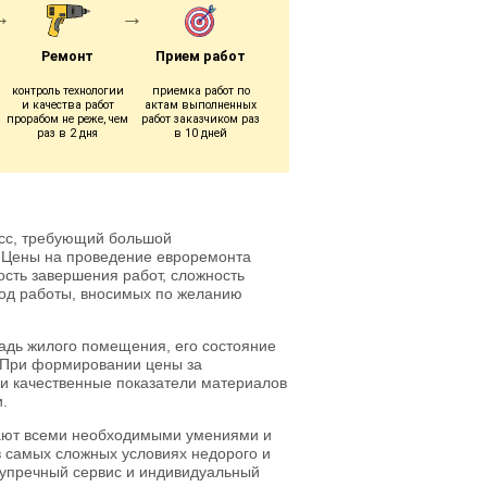
Ремонт
Прием работ
контроль технологии
приемка работ по
и качества работ
актам выполненных
прорабом не реже, чем
работ заказчиком раз
раз в 2 дня
в 10 дней
есс, требующий большой
. Цены на проведение евроремонта
ость завершения работ, сложность
ход работы, вносимых по желанию
дь жилого помещения, его состояние
. При формировании цены за
 и качественные показатели материалов
и.
ают всеми необходимыми умениями и
 самых сложных условиях недорого и
езупречный сервис и индивидуальный