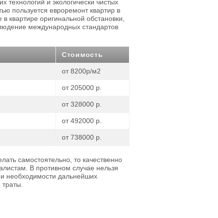
 технологий и экологически чистых
ью пользуется евроремонт квартир в
е в квартире оригинальной обстановки,
блюдение международных стандартов
Стоимость
от 8200р/м2
от 205000 р.
от 328000 р.
от 492000 р.
от 738000 р.
лать самостоятельно, то качественно
алистам. В противном случае нельзя
вии необходимости дальнейших
 траты.