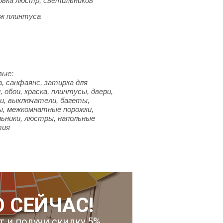
вка люстр, светильников
ж плинтуса
вые:
, санфаянс, затирка для
, обои, краска, плинтусы, двери,
и, выключатели, багеты,
ы, межкомнатные порожки,
ьники, люстры, напольные
тия
 СЕЙЧАС!
т и получи скидку 5%