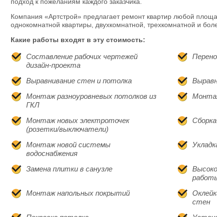
подход к пожеланиям каждого заказчика.
Компания «Артстрой» предлагает ремонт квартир любой площа
однокомнатной квартиры, двухкомнатной, трехкомнатной и бол
Какие работы входят в эту стоимость:
Составление рабочих чертежей
Перено
дизайн-проекта
Выравнивание стен и потолка
Выравн
Монтаж разноуровневых потолков из
Монтаж
ГКЛ
Монтаж новых электроточек
Сборк
(розетки/выключатели)
Монтаж новой системы
Укладк
водоснабжения
Замена плитки в санузле
Высоко
работ
Монтаж напольных покрытий
Оклейк
стен