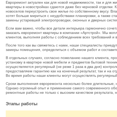
Евроремонт актуален как для новой недвижимости, так и для ж
квартиры в новостройках сдаются даже без черновой отделки. К
новоселов переустроить свое жилье по собственному вкусу. Вл
хотят больше мириться с неудобствами планировки, а также с
замены устаревшей электропроводки, оконных и дверных систе
Если вам важно, чтобы все детали интерьера гармонично соче
заказать евроремонт квартиры в компании «Артстрой». Мы воп
клиентов, выполняя работы с соблюдением всех требований и 
После того как вы свяжетесь с нами, наши специалисты приеду
замеры помещения, определиться с объемом работ и составить
В отдельных случаях, согласно пожеланию нашего клиента, пр
установку в квартире новой мебели и предметов бытовой техни
осуществляется регулярный (не реже 1 раза в два дня) контро
предоставляем гарантию как на конечный результат, так и на о
Во время работы наши клиенты могут осуществлять регулярный
Сроки выполнения евроремонта несколько более длительные, 
Однако огромный опыт и применение самого современного об
ремонтные работы не только с высоким качеством результата, 
Этапы работы