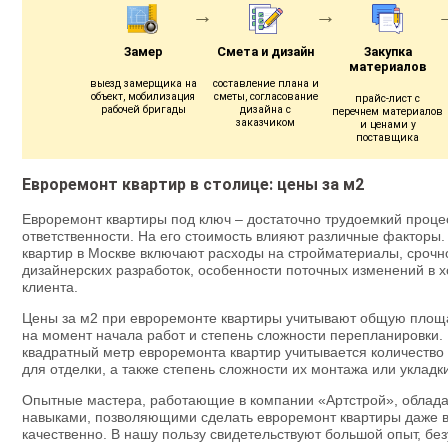
Замер
Смета и дизайн
Закупка
материалов
выезд замерщика на
составление плана и
объект, мобилизация
сметы, согласование
прайс-лист с
рабочей бригады
дизайна с
перечнем материалов
заказчиком
и ценами у
поставщика
Евроремонт квартир в столице: цены за м2
Евроремонт квартиры под ключ – достаточно трудоемкий проц
ответственности. На его стоимость влияют различные факторы
квартир в Москве включают расходы на стройматериалы, срочн
дизайнерских разработок, особенности поточных изменений в 
клиента.
Цены за м2 при евроремонте квартиры учитывают общую площа
на момент начала работ и степень сложности перепланировки
квадратный метр евроремонта квартир учитывается количество
для отделки, а также степень сложности их монтажа или укладк
Опытные мастера, работающие в компании «Артстрой», облад
навыками, позволяющими сделать евроремонт квартиры даже в
качественно. В нашу пользу свидетельствуют большой опыт, б