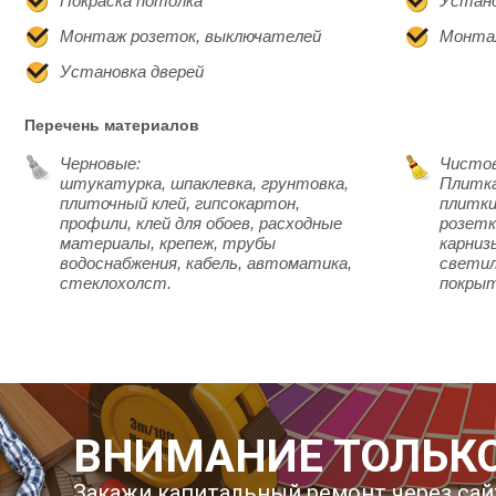
Покраска потолка
Устано
Монтаж розеток, выключателей
Монта
Установка дверей
Перечень материалов
Черновые:
Чисто
штукатурка, шпаклевка, грунтовка,
Плитка
плиточный клей, гипсокартон,
плитки
профили, клей для обоев, расходные
розетк
материалы, крепеж, трубы
карниз
водоснабжения, кабель, автоматика,
светил
стеклохолст.
покры
ВНИМАНИЕ ТОЛЬКО
Закажи капитальный ремонт через сай