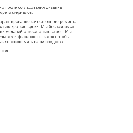
но после согласования дизайна
бора материалов.
гарантированно качественного ремонта
ально краткие сроки. Мы беспокоимся
ших желаний относительно стиля. Мы
льтата и финансовых затрат, чтобы
лило сэкономить ваши средства.
ключ.