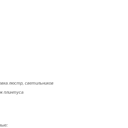
вка люстр, светильников
ж плинтуса
вые: