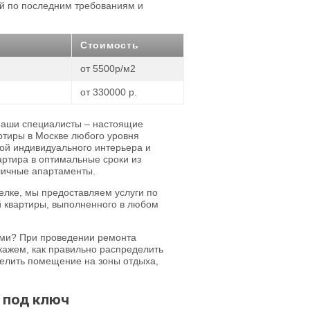
ый по последним требованиям и
Стоимость
от 5500р/м2
от 330000 р.
 наши специалисты – настоящие
ртиры в Москве любого уровня
ой индивидуального интерьера и
ртира в оптимальные сроки из
личные апартаменты.
лке, мы предоставляем услуги по
й квартиры, выполненного в любом
рами? При проведении ремонта
кажем, как правильно распределить
делить помещение на зоны отдыха,
 под ключ