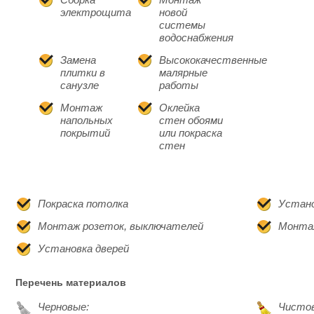
электрощита
новой
системы
водоснабжения
Замена
Высококачественные
плитки в
малярные
санузле
работы
Монтаж
Оклейка
напольных
стен обоями
покрытий
или покраска
стен
Покраска потолка
Устано
Монтаж розеток, выключателей
Монта
Установка дверей
Перечень материалов
Черновые:
Чисто