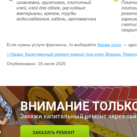
шпаклевка, грунтовка, плиточный
Плитка
клей, клей для обоев, расходные
плитки
материалы, крепеж, трубы
розетк
водоснабжения, кабель, автоматика
карниз
светил
покры
Если нужны услуги фриланса, то выбирайте
биржи услуг
— здесь
< Назад: Качественный ремонт комнат под ключ
Вперед: Ремонт
Опубликовано: 16 июля 2025
ВНИМАНИЕ ТОЛЬКО
Закажи капитальный ремонт через сай