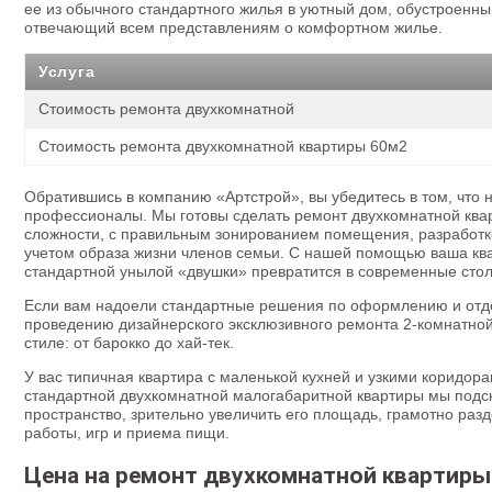
ее из обычного стандартного жилья в уютный дом, обустроенн
отвечающий всем представлениям о комфортном жилье.
Услуга
Стоимость ремонта двухкомнатной
Стоимость ремонта двухкомнатной квартиры 60м2
Обратившись в компанию «Артстрой», вы убедитесь в том, что
профессионалы. Мы готовы сделать ремонт двухкомнатной ква
сложности, с правильным зонированием помещения, разработк
учетом образа жизни членов семьи. С нашей помощью ваша ква
стандартной унылой «двушки» превратится в современные сто
Если вам надоели стандартные решения по оформлению и отде
проведению дизайнерского эксклюзивного ремонта 2-комнатно
стиле: от барокко до хай-тек.
У вас типичная квартира с маленькой кухней и узкими коридо
стандартной двухкомнатной малогабаритной квартиры мы подс
пространство, зрительно увеличить его площадь, грамотно раз
работы, игр и приема пищи.
Цена на ремонт двухкомнатной квартиры