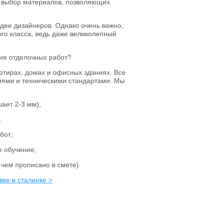
 выбор материалов, позволяющих
деи дизайнеров. Однако очень важно,
о класса, ведь даже великолепный
ия отделочных работ?
ртирах, домах и офисных зданиях. Все
иями и техническими стандартами. Мы
ает 2-3 мм);
;
бот;
 обучение;
чем прописано в смете).
вке и сталинке >