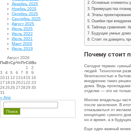
Основные элементы у
Декабрь 2025
Ноябрь 2025
Преимущества планир
Октябрь 2025
Этапы проектировани
Сентябрь 2025
Ошибки при внедрени
Август 2025
Таблица сравнения: 
Июль 2025
Июль 2022
Будущее умных домо
Июль 2021
Стоит ли доверять п
Март 2020
Июль 2019
Почему стоит п
Август 2026
Пн
Вт
Ср
Чт
Пт
Сб
Вс
Сегодня термин «умный
1
2
людей. Технологии раз
3
4
5
6
7
8
9
безопасностью и бытово
10
11
12
13
14
15
16
внедрению таких решени
17
18
19
20
21
22
23
дома. Ведь прокладыват
24
25
26
27
28
29
30
отделки — это не только
31
« Апр
Многие владельцы частн
после заселения. В ито
отказываться от желае
концепцию «умного дома
но и время, а в будуще
Еще один важный момен