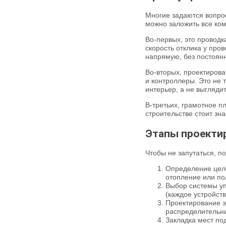
Многие задаются вопрос
можно заложить все ком
Во-первых, это проводк
скорость отклика у про
напрямую, без постоян
Во-вторых, проектирова
и контроллеры. Это не 
интерьер, а не выглядит
В-третьих, грамотное п
строительстве стоит зн
Этапы проекти
Чтобы не запутаться, п
Определение целе
отопление или по
Выбор системы уп
(каждое устройств
Проектирование э
распределительны
Закладка мест по