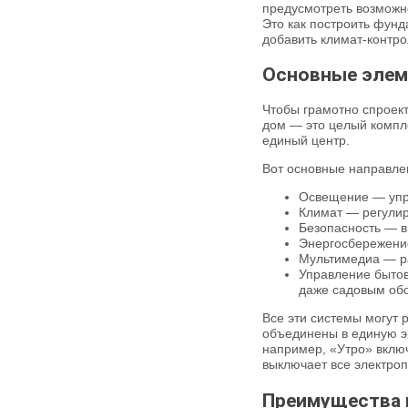
предусмотреть возможно
Это как построить фунд
добавить климат-контро
Основные элем
Чтобы грамотно спроект
дом — это целый компле
единый центр.
Вот основные направле
Освещение — упр
Климат — регулир
Безопасность — в
Энергосбережение
Мультимедиа — ра
Управление бытов
даже садовым об
Все эти системы могут 
объединены в единую э
например, «Утро» включ
выключает все электро
Преимущества 