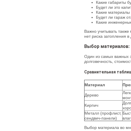
Какие габариты б
Будет ли это кап
Какие материалы 
Будет ли гараж о
Какие инженерные
Важно учитывать также 
нет риска затопления в
Выбор материалов: 
Один из самых важных э
долговечность, стоимос
Сравнительная табли
Материал
Пре
Лег
Дерево
монт
Дол
Кирпич
хор
Металл (профлист,
Быст
сендвич-панели)
влаг
Выбор материала во мно