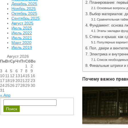
Планирование: первы
Декабрь 2025
Ноябрь 2025
Основные вопросы д
Октябрь 2025
Выбор материалов: де
Сентябрь 2025
Сравнительная табл
Август 2025
Фундамент: основа л
Июль 2025
Этапы закладки фун
Июль 2022
Стены и крыша: как с
Июль 2021
Март 2020
Популярные вариан
Июль 2019
Пол, двери и вентиля
Электрика и внутренн
Август 2026
Список необходимых
Пн
Вт
Ср
Чт
Пт
Сб
Вс
1
2
Финальные штрихи и п
3
4
5
6
7
8
9
10
11
12
13
14
15
16
Почему важно прав
17
18
19
20
21
22
23
24
25
26
27
28
29
30
31
« Апр