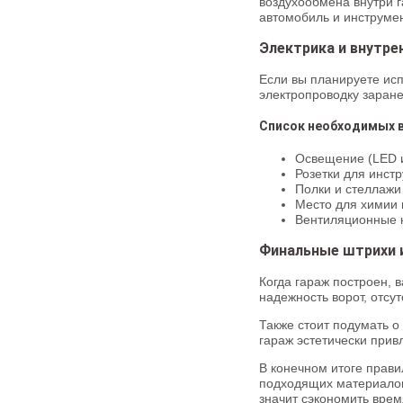
воздухообмена внутри г
автомобиль и инструме
Электрика и внутре
Если вы планируете ис
электропроводку заране
Список необходимых 
Освещение (LED 
Розетки для инст
Полки и стеллажи
Место для химии 
Вентиляционные к
Финальные штрихи 
Когда гараж построен, 
надежность ворот, отсу
Также стоит подумать о
гараж эстетически прив
В конечном итоге прави
подходящих материалов 
значит сэкономить врем