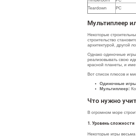
Timberborn
PC
Teardown
PC
Мультиплеер ил
Некоторые строительные
строительство становит
архитектурой, другой л
Однако одиночные игры
реализовывать свою иде
красной планеты, и име
Вот список плюсов и м
Одиночные игры
Мультиплеер:
Ко
Что нужно учит
В огромном море строит
1. Уровень сложности
Некоторые игры весьма 