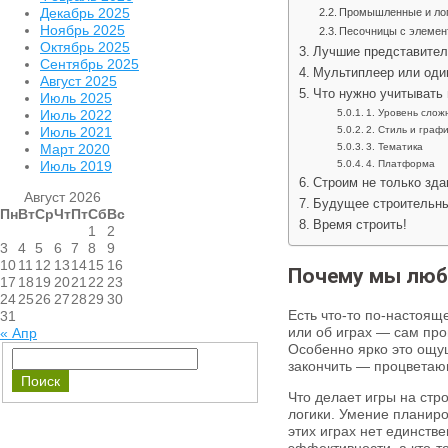
Декабрь 2025
Промышленные и лог
Ноябрь 2025
Песочницы с элемен
Октябрь 2025
Лучшие представители
Сентябрь 2025
Мультиплеер или оди
Август 2025
Что нужно учитывать 
Июль 2025
Июль 2022
1. Уровень слож
Июль 2021
2. Стиль и граф
Март 2020
3. Тематика
Июль 2019
4. Платформа
Строим не только зда
Август 2026
Будущее строительных
Пн
Вт
Ср
Чт
Пт
Сб
Вс
Время строить!
1
2
3
4
5
6
7
8
9
10
11
12
13
14
15
16
Почему мы люби
17
18
19
20
21
22
23
24
25
26
27
28
29
30
Есть что-то по-настоящ
31
или об играх — сам про
« Апр
Особенно ярко это ощущ
закончить — процветаю
Что делает игры на стр
логики. Умение планиро
этих играх нет единстве
эффективности, а кто-т