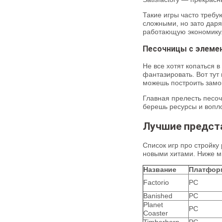
Такие игры часто требу
сложными, но зато даря
работающую экономику
Песочницы с элеме
Не все хотят копаться в
фантазировать. Вот тут
можешь построить замок
Главная прелесть песоч
берешь ресурсы и вопл
Лучшие предста
Список игр про стройку
новыми хитами. Ниже мы
Название
Платфор
Factorio
PC
Banished
PC
Planet
PC
Coaster