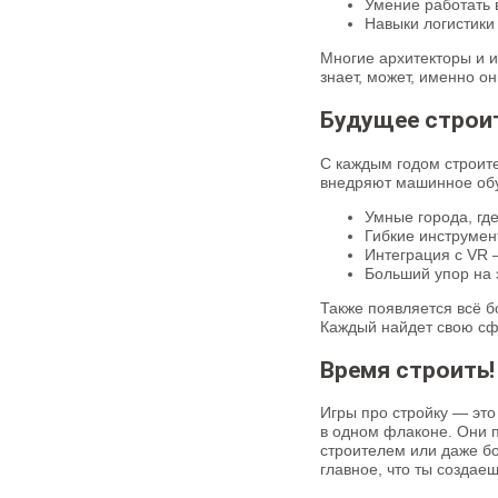
Умение работать 
Навыки логистики
Многие архитекторы и и
знает, может, именно о
Будущее строит
С каждым годом строите
внедряют машинное обу
Умные города, гд
Гибкие инструмен
Интеграция с VR 
Больший упор на 
Также появляется всё б
Каждый найдет свою сф
Время строить!
Игры про стройку — это 
в одном флаконе. Они п
строителем или даже б
главное, что ты создаеш