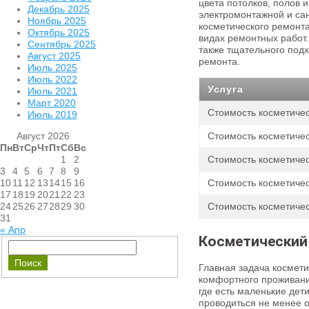
цвета потолков, полов 
Декабрь 2025
электромонтажной и сан
Ноябрь 2025
косметического ремонта
Октябрь 2025
видах ремонтных работ
Сентябрь 2025
также тщательного подх
Август 2025
ремонта.
Июль 2025
Июль 2022
Услуга
Июль 2021
Март 2020
Стоимость косметиче
Июль 2019
Август 2026
Стоимость косметичес
Пн
Вт
Ср
Чт
Пт
Сб
Вс
1
2
Стоимость косметиче
3
4
5
6
7
8
9
10
11
12
13
14
15
16
Стоимость косметиче
17
18
19
20
21
22
23
24
25
26
27
28
29
30
Стоимость косметиче
31
« Апр
Косметический
Главная задача космети
комфортного проживани
где есть маленькие дет
проводиться не менее о