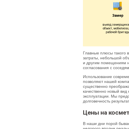
Замер
выезд замерщика
объект, мобилиза
рабочей бригад
Главные плюсы такого 
затраты, небольшой объ
и другим помещениям но
согласования с соседя
Использование совреме
позволяют нашей компан
существенно преобража
качественно новый вид 
эксплуатации. Мы предо
долговечность результа
Цены на косме
В наши дни порой бывае
недорого вполне реаль