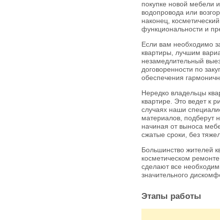
покупке новой мебели и
водопровода или возгор
наконец, косметический
функциональности и пр
Если вам необходимо за
квартиры, лучшим вари
незамедлительный выез
договоренности по заку
обеспечения гармонично
Нередко владельцы квар
квартире. Это ведет к 
случаях наши специали
материалов, подберут 
начиная от выноса меб
сжатые сроки, без тяж
Большинство жителей кв
косметическом ремонте
сделают все необходим
значительного дискомф
Этапы работы